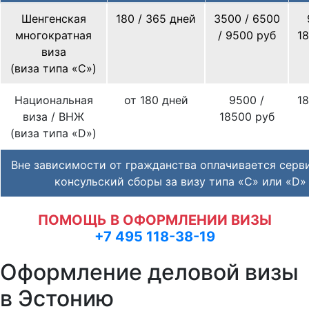
Шенгенская
180 / 365 дней
3500 / 6500
многократная
/ 9500 руб
1
виза
(виза типа «С»)
Национальная
от 180 дней
9500 /
1
виза / ВНЖ
18500 руб
(виза типа «D»)
Вне зависимости от гражданства оплачивается серв
консульский сборы за визу типа «C» или «D»
ПОМОЩЬ В ОФОРМЛЕНИИ ВИЗЫ
+7 495 118-38-19
Оформление деловой визы
в Эстонию