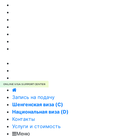
Виза в Эстонию самостоятельно
Стоимость визы в Эстонию
Анкета на визу в Эстонию
Страхование туристов для визы
Виза в Эстонию, VIP сервис
Отказ в визе в Эстонию
Преимущества оформления визы в Эстонию
через агентство
Типы виз в Эстонию
Фотография на визу в Эстонию
Виза в Эстонию | E-VISA
ONLINE VISA SUPPORT CENTER
Запись на подачу
Шенгенская виза (C)
Национальная виза (D)
Контакты
Услуги и стоимость
Меню