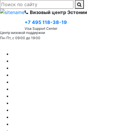
Визовый центр Эстонии
+7 495 118-38-19
Visa Support Center
Центр визовой поддержки
Пн-Пт, с 09:00 до 19:00
Виза (C) Шенгенская
Шенгенская виза в Эстонию
Туристическая виза в Эстонию
Гостевая виза в Эстонию
Деловая виза в Эстонию
Виза в Эстонию для белорусов
Виза в Эстонию для несовершеннолетних
Виза в Эстонию для россиян
Виза в Эстонию для спортсменов
Виза для пенсионеров в Эстонию
Краткосрочная виза в Эстонию
Транзитная виза в Эстонию