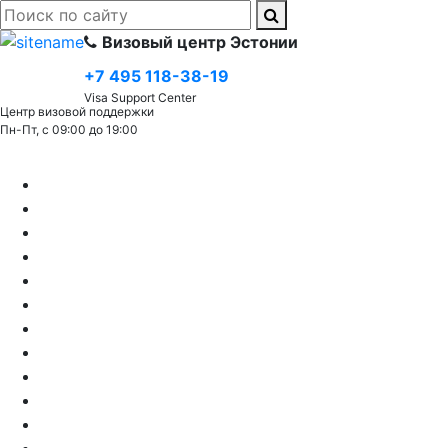
Визовый центр Эстонии
+7 495 118-38-19
Visa Support Center
Центр визовой поддержки
Пн-Пт, с 09:00 до 19:00
Виза (C) Шенгенская
Шенгенская виза в Эстонию
Туристическая виза в Эстонию
Гостевая виза в Эстонию
Деловая виза в Эстонию
Виза в Эстонию для белорусов
Виза в Эстонию для несовершеннолетних
Виза в Эстонию для россиян
Виза в Эстонию для спортсменов
Виза для пенсионеров в Эстонию
Краткосрочная виза в Эстонию
Транзитная виза в Эстонию