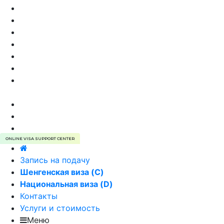
Виза в Эстонию самостоятельно
Стоимость визы в Эстонию
Анкета на визу в Эстонию
Страхование туристов для визы
Виза в Эстонию, VIP сервис
Отказ в визе в Эстонию
Преимущества оформления визы в Эстонию
через агентство
Типы виз в Эстонию
Фотография на визу в Эстонию
Виза в Эстонию | E-VISA
ONLINE VISA SUPPORT CENTER
Запись на подачу
Шенгенская виза (C)
Национальная виза (D)
Контакты
Услуги и стоимость
Меню