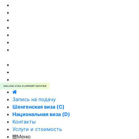
Виза в Эстонию самостоятельно
Стоимость визы в Эстонию
Анкета на визу в Эстонию
Страхование туристов для визы
Виза в Эстонию, VIP сервис
Отказ в визе в Эстонию
Преимущества оформления визы в Эстонию
через агентство
Типы виз в Эстонию
Фотография на визу в Эстонию
Виза в Эстонию | E-VISA
ONLINE VISA SUPPORT CENTER
Запись на подачу
Шенгенская виза (C)
Национальная виза (D)
Контакты
Услуги и стоимость
Меню