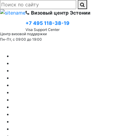
Визовый центр Эстонии
+7 495 118-38-19
Visa Support Center
Центр визовой поддержки
Пн-Пт, с 09:00 до 19:00
Виза (C) Шенгенская
Шенгенская виза в Эстонию
Туристическая виза в Эстонию
Гостевая виза в Эстонию
Деловая виза в Эстонию
Виза в Эстонию для белорусов
Виза в Эстонию для несовершеннолетних
Виза в Эстонию для россиян
Виза в Эстонию для спортсменов
Виза для пенсионеров в Эстонию
Краткосрочная виза в Эстонию
Транзитная виза в Эстонию