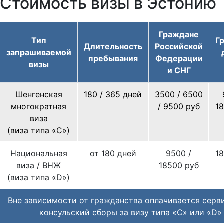
Стоимость визы в Эстонию
Граждане
Тип
Г
Длительность
Российской
запрашиваемой
пребывания
Федерации
визы
и СНГ
Шенгенская
180 / 365 дней
3500 / 6500
многократная
/ 9500 руб
1
виза
(виза типа «С»)
Национальная
от 180 дней
9500 /
1
виза / ВНЖ
18500 руб
(виза типа «D»)
Вне зависимости от гражданства оплачивается серв
консульский сборы за визу типа «C» или «D»